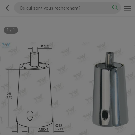
1
/
1