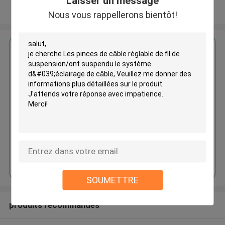
Laisser un message
Regardez plus
Nous vous rappellerons bientôt!
Les pinces de câble réglable de
fil de suspension/ont suspendu
le système d'éclairage de câble
Continuer
SOUMETTRE
produits recommandés