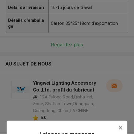
Délai de livraison
10-15 jours de travail
Détails d'emballa
Carton 35*25*18cm d'exportation
ge
Regardez plus
AU SUJET DE NOUS
Yingwei Lighting Accessory
Co.,Ltd. profil du fabricant
12# Fulong Road,Qisha Ind.
Zone, Shatian Town,Dongguan,
Guangdong, China ,LA CHINE
5.0
Fournisseur vérifié