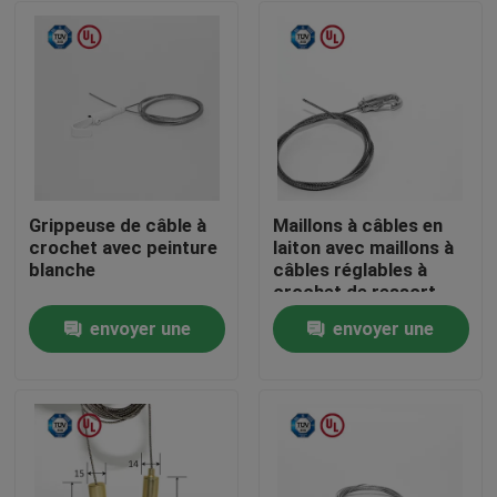
Grippeuse de câble à
Maillons à câbles en
crochet avec peinture
laiton avec maillons à
blanche
câbles réglables à
crochet de ressort
auto-verrouillage
envoyer une
envoyer une
Maison
demande
demande
Des produits
Vidéos