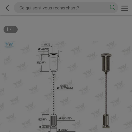
1
/
1