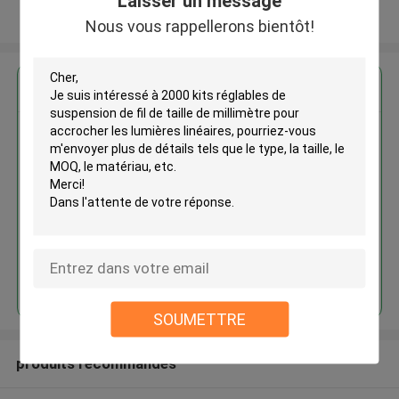
Laisser un message
Regardez plus
Nous vous rappellerons bientôt!
2000 kits réglables de
suspension de fil de taille de
millimètre pour accrocher les
lumières linéaires
Continuer
SOUMETTRE
produits recommandés