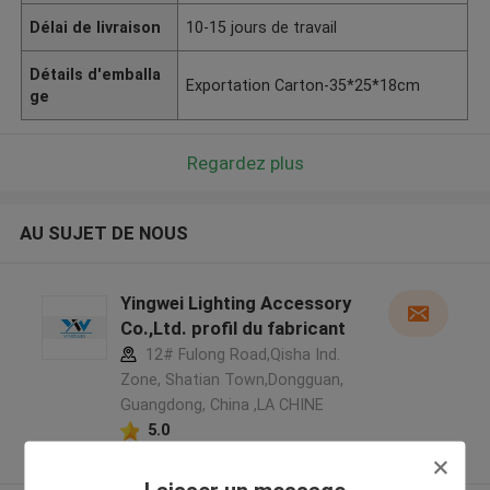
Délai de livraison
10-15 jours de travail
Détails d'emballa
Exportation Carton-35*25*18cm
ge
Regardez plus
AU SUJET DE NOUS
Yingwei Lighting Accessory
Co.,Ltd. profil du fabricant
12# Fulong Road,Qisha Ind.
Zone, Shatian Town,Dongguan,
Guangdong, China ,LA CHINE
5.0
Fournisseur vérifié