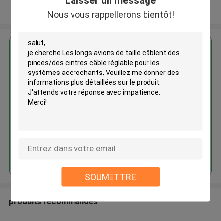
Laisser un message
Regardez plus
Nous vous rappellerons bientôt!
Les longs avions de taille câblent
des pinces/des cintres câble
réglable pour les systèmes
accrochants
Continuer
SOUMETTRE
produits recommandés