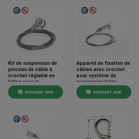
Kit de suspension de
Appareil de fixation de
pinceau de câble à
câbles avec crochet
crochet réglable en
pour système de
laiton pour la
suspension léger
suspension de
envoyer une
envoyer une
peinture
Maison
demande
demande
Des produits
Vidéos