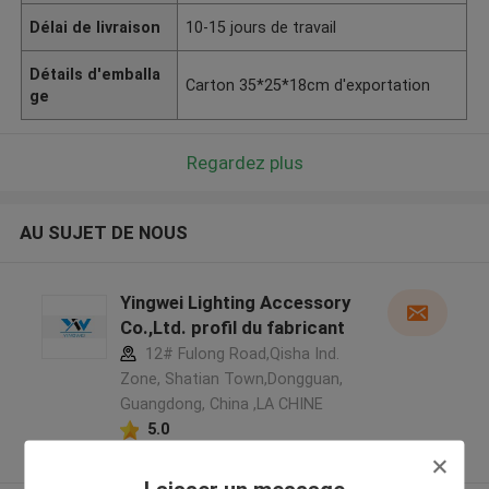
Délai de livraison
10-15 jours de travail
Détails d'emballa
Carton 35*25*18cm d'exportation
ge
Regardez plus
AU SUJET DE NOUS
Yingwei Lighting Accessory
Co.,Ltd. profil du fabricant
12# Fulong Road,Qisha Ind.
Zone, Shatian Town,Dongguan,
Guangdong, China ,LA CHINE
5.0
Fournisseur vérifié