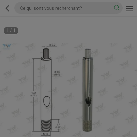
1
/
1