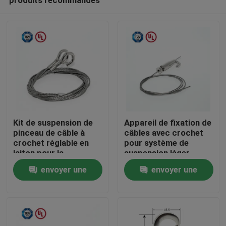
Kit de suspension de
Appareil de fixation de
pinceau de câble à
câbles avec crochet
crochet réglable en
pour système de
laiton pour la
suspension léger
Maison
suspension de
envoyer une
envoyer une
peinture
demande
demande
Des produits
Vidéos