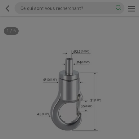
1
/
6