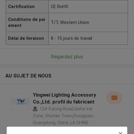
Certification
CE RoHS
Conditions de pai
T/T, Western Union
ement
Délai de livraison
8 - 15 jours de travail
Regardez plus
AU SUJET DE NOUS
Yingwei Lighting Accessory
Co.,Ltd. profil du fabricant
12# Fulong Road,Qisha Ind.
Zone, Shatian Town,Dongguan,
Guangdong, China ,LA CHINE
5.0