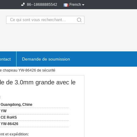
86--18688885542
French
search
ntact
Demande de soumission
c le chapeau YW-86426 de sécurité
ucle de 3.0mm grande avec le
:
Guangdong, Chine
YW
CE RoHS
YW-86426
nt et expédition: