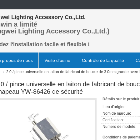
wei Lighting Accessory Co.,Ltd.
win a limité
ngwei Lighting Accessory Co.,Ltd.)
ez l'installation facile et flexible !
A propos de nous
Visite d'usine
Contrôle de la qualité
Co
e
2.0 / pince universelle en laiton de fabricant de boucle de 3.0mm grande ave
.0 / pince universelle en laiton de fabricant de bo
hapeau YW-86426 de sécurité
Détails sur le produit
Lieu d'origine:
Nom de marque:
Certification:
Numéro de modèle:
Conditions de paieme