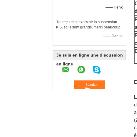
—— Henk
d
P
J'ai reçu et ai examiné la suspension
KIS, et ils sont grands, merci beaucoup.
R
—— Danilo
D
Je suis en ligne une discussion
en ligne
D
L
d
a
(
c
é