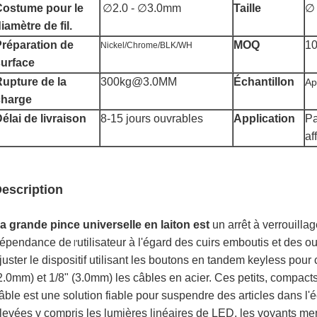
Costume pour le
∅2.0 - ∅3.0mm
Taille
∅
iamètre de fil.
réparation de
MOQ
1
Nickel/Chrome/BLK/WH
surface
upture de la
300kg@3.0MM
Échantillon
Ap
charge
élai de livraison
8-15 jours ouvrables
Application
Pa
af
escription
a grande pince universelle en laiton est
un arrêt à verrouilla
épendance de
utilisateur à l'égard des cuirs emboutis et des outi
l'
juster le dispositif utilisant les boutons en tandem keyless pou
2.0mm) et 1/8" (3.0mm) les câbles en acier. Ces petits, compact
âble est une solution fiable pour suspendre des articles dans l
levées y compris les lumières linéaires de LED, les voyants m