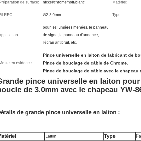
Préparation de surface:
nickel/chrome/noir/blanc
Matériel:
Fil REC:
∅2-3.0mm
Type:
pour les lumières menées, le panneau
application:
de signe, le panneau d'annonce,
l'écran antibruit, etc.
Pince universelle en laiton de fabricant de bo
Pince de bouclage de câble de Chrome
Mettre en évidence:
,
Pince de bouclage de câble avec le chapeau 
Grande pince universelle en laiton pour 
boucle de 3.0mm avec le chapeau YW-86
étails de grande pince universelle en laiton :
atériel
Type
Fa
Laiton