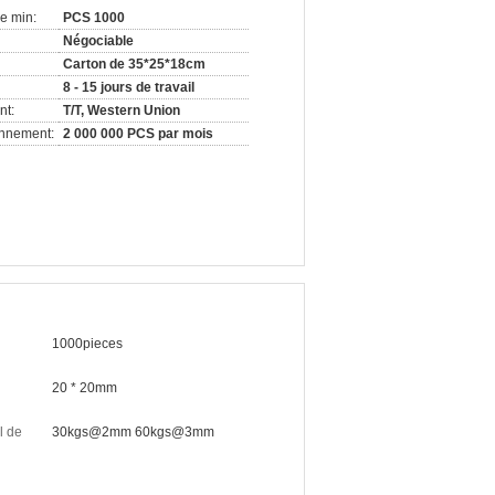
e min:
PCS 1000
Négociable
Carton de 35*25*18cm
8 - 15 jours de travail
nt:
T/T, Western Union
onnement:
2 000 000 PCS par mois
1000pieces
20 * 20mm
l de
30kgs@2mm 60kgs@3mm