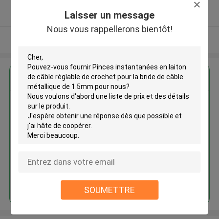
5.0
Laisser un message
Fournisseur vérifié
Nous vous rappellerons bientôt!
Regardez plus
Pinces instantanées en laiton de
câble réglable de crochet pour
la bride de câble métallique de
1.5mm
Continuer
SOUMETTRE