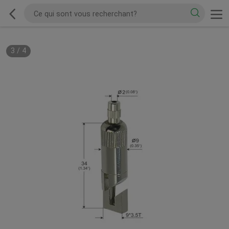
3
/
4