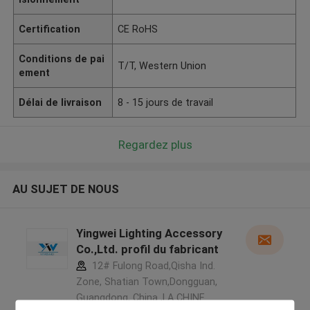
Certification
CE RoHS
Conditions de pai
T/T, Western Union
ement
Délai de livraison
8 - 15 jours de travail
Regardez plus
AU SUJET DE NOUS
Yingwei Lighting Accessory
Co.,Ltd. profil du fabricant
12# Fulong Road,Qisha Ind.
Zone, Shatian Town,Dongguan,
Guangdong, China ,LA CHINE