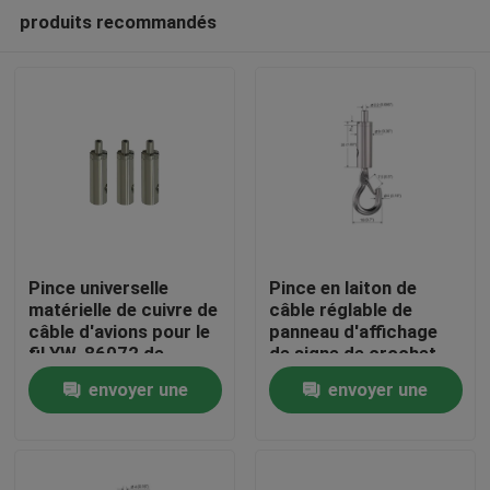
produits recommandés
Pince universelle
Pince en laiton de
matérielle de cuivre de
câble réglable de
câble d'avions pour le
panneau d'affichage
Maison
fil YW-86072 de
de signe de crochet
1.5mm
pour le système
envoyer une
envoyer une
accrochant
Des produits
demande
demande
Vidéos