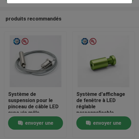
produits recommandés
Système de
Système d'affichage
Maison
suspension pour le
de fenêtre à LED
pinceau de câble LED
réglable
avec vis mâle
personnalisable
Des produits
envoyer une
envoyer une
demande
demande
Vidéos