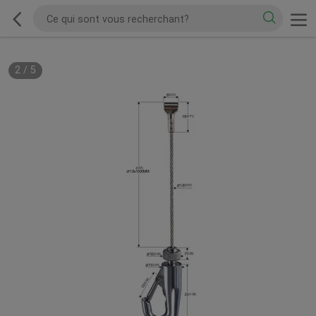
2
/
5