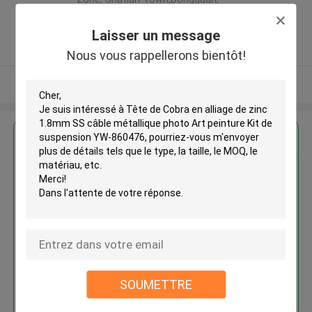
Guangdong, China ,LA CHINE
5.0
Laisser un message
Fournisseur vérifié
Nous vous rappellerons bientôt!
Regardez plus
Tête de Cobra en alliage de zinc
1.8mm SS câble métallique
photo Art peinture Kit de
suspension YW-860476
SOUMETTRE
Continuer