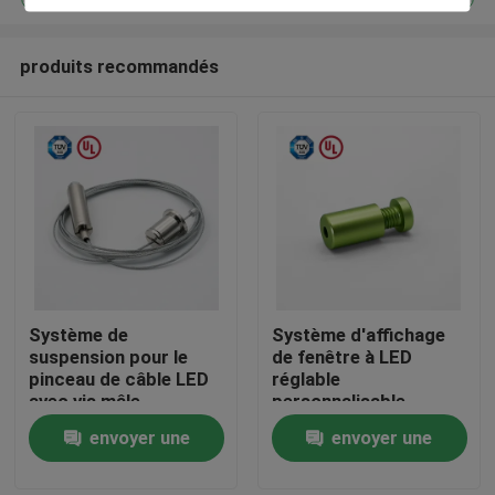
produits recommandés
Système de
Système d'affichage
Maison
suspension pour le
de fenêtre à LED
pinceau de câble LED
réglable
avec vis mâle
personnalisable
Des produits
envoyer une
envoyer une
demande
demande
Vidéos