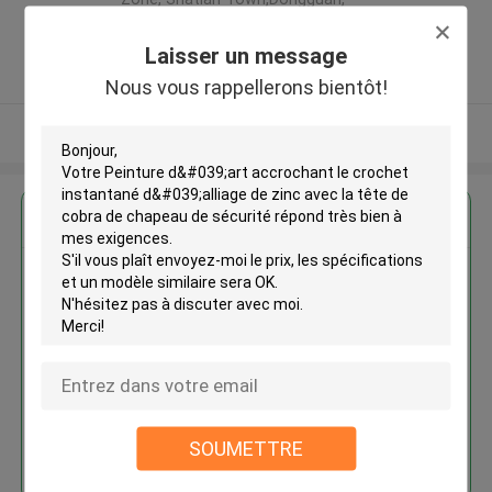
Guangdong, China ,LA CHINE
5.0
Laisser un message
Fournisseur vérifié
Nous vous rappellerons bientôt!
Regardez plus
Peinture d'art accrochant le
crochet instantané d'alliage de
zinc avec la tête de cobra de
chapeau de sécurité
SOUMETTRE
Continuer