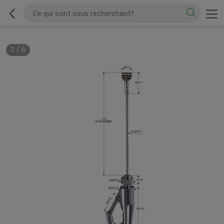
1
/
6