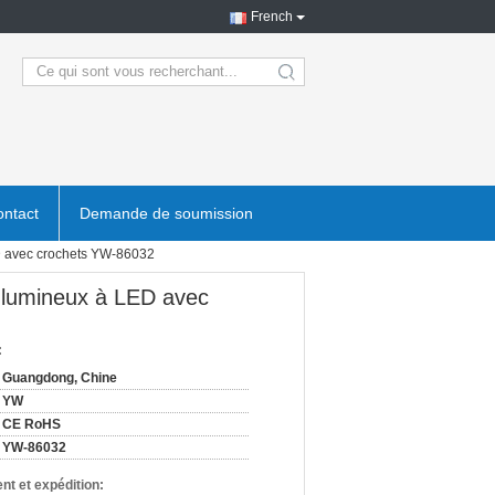
French
search
ntact
Demande de soumission
D avec crochets YW-86032
u lumineux à LED avec
:
Guangdong, Chine
YW
CE RoHS
YW-86032
nt et expédition: