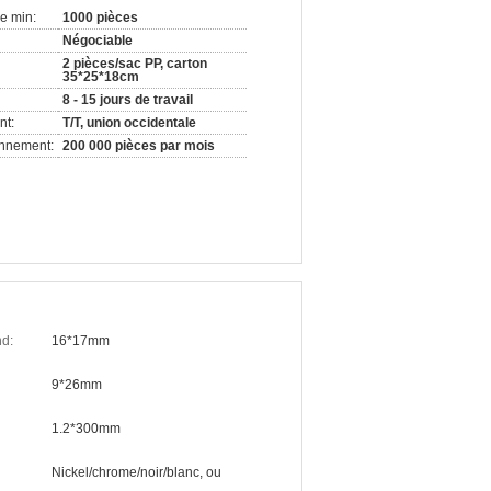
e min:
1000 pièces
Négociable
2 pièces/sac PP, carton
35*25*18cm
8 - 15 jours de travail
nt:
T/T, union occidentale
onnement:
200 000 pièces par mois
nd:
16*17mm
9*26mm
1.2*300mm
Nickel/chrome/noir/blanc, ou