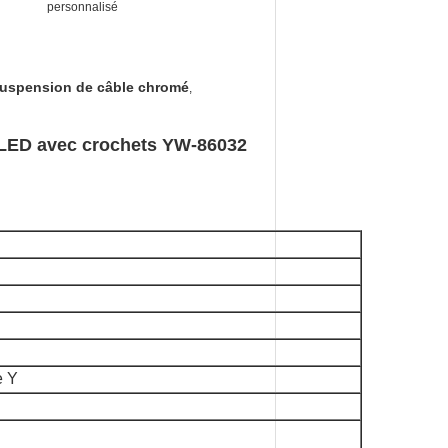
personnalisé
suspension de câble chromé
,
t LED avec crochets YW-86032
e Y