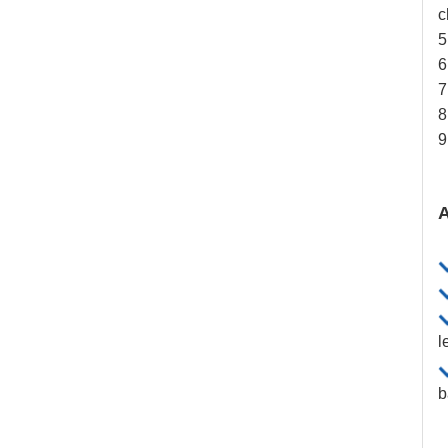
c
5
6
7
8
9
A
l
b