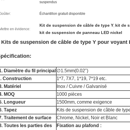
suspendus
Goûter:
Échantillon gratuit disponible
Kit de suspension de câble de type Y
kit de 
,
Mettre en évidence:
kit de suspension de panneau LED nickel
Kits de suspension de câble de type Y pour voyan
pécification:
1. Diamètre du fil principal
∅1.5mm(0.02")
. Construction
1*7, 7X7, 1*19, 7*19 etc.
3. Matériel
Inox / Cuivre / Galvanisé
4. MOQ
1000 pièces
5. Longueur
1500mm, comme exigence
6. Tapez
Kits de suspension de câble de typ
7. Traitement de surface
Chrome, Nickel, Noir et Blanc
8. Toutes les parties des
Fixation au plafond :