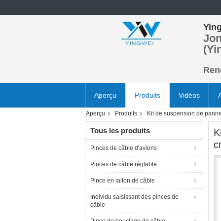
Ying
Jon
(Yi
Rend
Aperçu
Produits
Vidéos
Aperçu
Produits
Kit de suspension de pann
Tous les produits
K
c
Pinces de câble d'avions
Pinces de câble réglable
Pince en laiton de câble
Individu saisissant des pinces de
câble