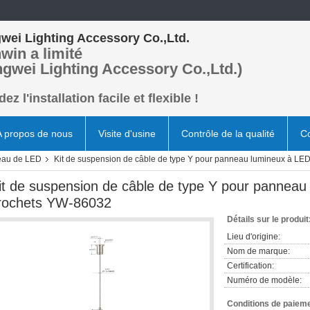
wei Lighting Accessory Co.,Ltd.
win a limité
ngwei Lighting Accessory Co.,Ltd.)
ez l'installation facile et flexible !
A propos de nous
Visite d'usine
Contrôle de la qualité
Co
eau de LED
Kit de suspension de câble de type Y pour panneau lumineux à LE
it de suspension de câble de type Y pour pannea
rochets YW-86032
Détails sur le produit
Lieu d'origine:
Nom de marque:
Certification:
Numéro de modèle:
Conditions de paieme