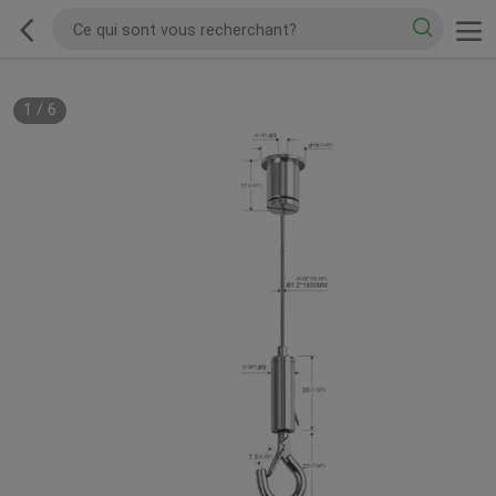
1
/
6