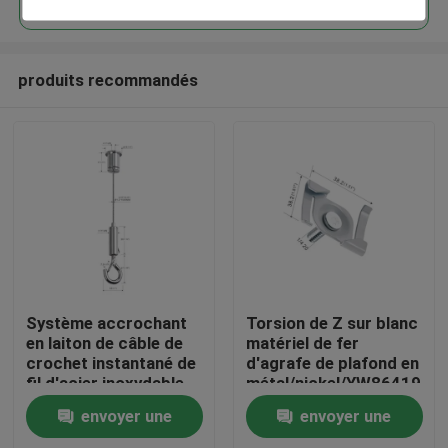
produits recommandés
Maison
Système accrochant
Torsion de Z sur blanc
en laiton de câble de
matériel de fer
crochet instantané de
d'agrafe de plafond en
Des produits
fil d'acier inoxydable
métal/nickel/YW86419
pour accrocher
fini par Chrome
envoyer une
envoyer une
d'éclairage
Vidéos