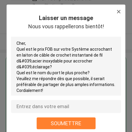
Zone, Shatian Town,Dongguan,
Guangdong, China ,LA CHINE
Laisser un message
5.0
Nous vous rappellerons bientôt!
Fournisseur vérifié
Regardez plus
Système accrochant en laiton
de câble de crochet instantané
de fil d'acier inoxydable pour
accrocher d'éclairage
SOUMETTRE
Continuer