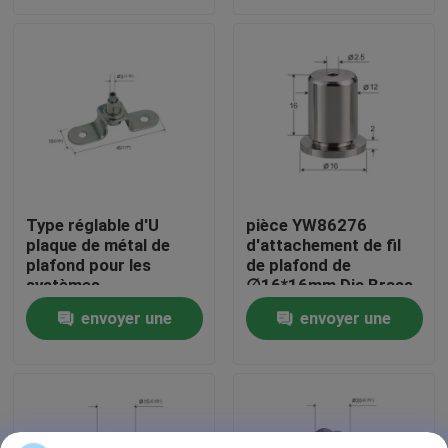
demande
demande
Au sujet de nous
Visite d'usine
Contrôle de qualité
Type réglable d'U
pièce YW86276
plaque de métal de
d'attachement de fil
Contactez-nous
plafond pour les
de plafond de
systèmes
∅16*16mm Dia Brass
accrochants
Plated Satin Silver
Demandez une citation
envoyer une
envoyer une
YW86281 de câble
demande
demande
Pinces de câble d'avions
Pinces de câble réglable