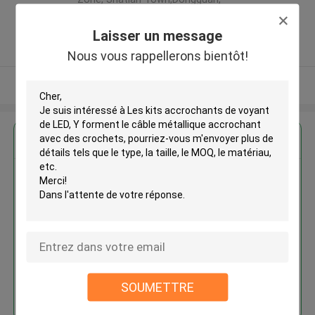
Guangdong, China ,LA CHINE
5.0
Laisser un message
Fournisseur vérifié
Nous vous rappellerons bientôt!
Regardez plus
Les kits accrochants de voyant
de LED, Y forment le câble
métallique accrochant avec des
crochets
SOUMETTRE
Continuer