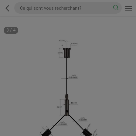
3
/
4