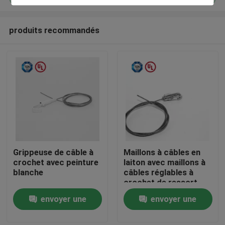
produits recommandés
Grippeuse de câble à
Maillons à câbles en
Maison
crochet avec peinture
laiton avec maillons à
blanche
câbles réglables à
crochet de ressort
Des produits
auto-verrouillage
envoyer une
envoyer une
demande
demande
Vidéos