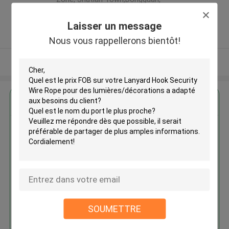
Guangdong, China ,LA CHINE
5.0
Laisser un message
Fournisseur vérifié
Nous vous rappellerons bientôt!
Regardez plus
Lanyard Hook Security Wire
Rope pour des
lumières/décorations a adapté
aux besoins du client
SOUMETTRE
Continuer