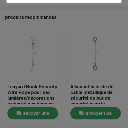
produits recommandés
Lanyard Hook Security
Allumant la bride de
Maison
Wire Rope pour des
câble métallique de
lumières/décorations
sécurité de but de
a adapté aux besoins
sécurité avec le
Des produits
du client
crochet instantané
envoyer une
envoyer une
sur chacun des deux
extrémité
demande
demande
Vidéos