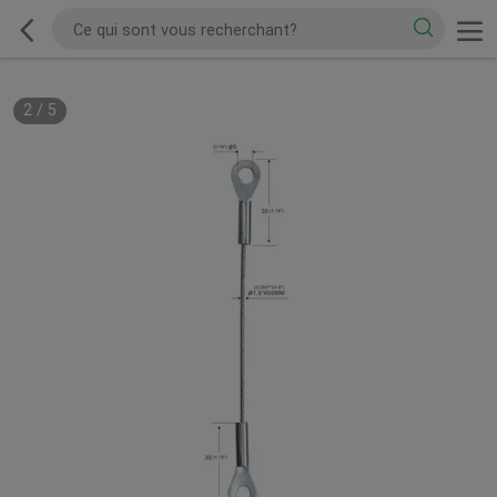
2
/
5