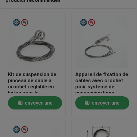
Kit de suspension de
Appareil de fixation de
pinceau de câble à
câbles avec crochet
crochet réglable en
pour système de
laiton pour la
suspension léger
Maison
suspension de
envoyer une
envoyer une
peinture
demande
demande
Des produits
Vidéos