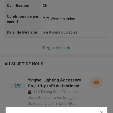
Certification
CE
Conditions de pai
T/T, Western Union
ement
Délai de livraison
5 à 8 jours ouvrables
Regardez plus
AU SUJET DE NOUS
Yingwei Lighting Accessory
Co.,Ltd. profil du fabricant
12# Fulong Road,Qisha Ind.
Zone, Shatian Town,Dongguan,
Guangdong, China ,LA CHINE
5.0