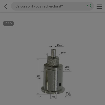
2
/
5