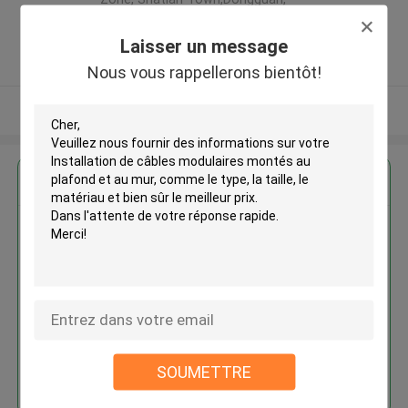
Guangdong, China ,LA CHINE
5.0
Laisser un message
Fournisseur vérifié
Nous vous rappellerons bientôt!
Regardez plus
Installation de câbles
modulaires montés au plafond et
au mur
SOUMETTRE
Continuer