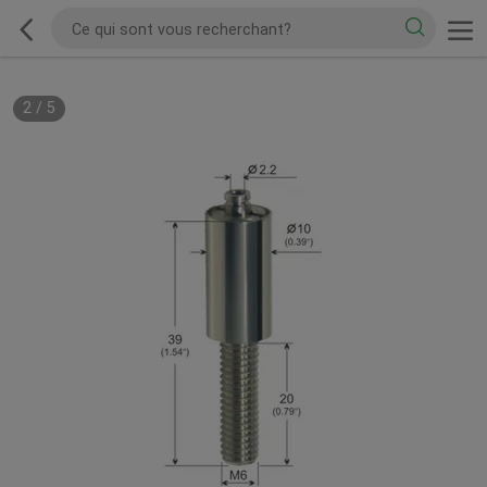
2
/
5