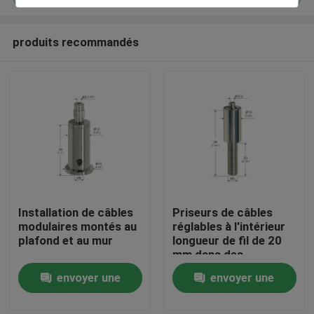
produits recommandés
Installation de câbles
Priseurs de câbles
Maison
modulaires montés au
réglables à l'intérieur
plafond et au mur
longueur de fil de 20
mm dans des
Des produits
emballages individuels
envoyer une
envoyer une
ou en vrac
demande
demande
Vidéos