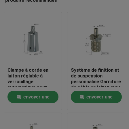
Clampe à corde en
Système de finition et
laiton réglable à
de suspension
verrouillage
personnalisé Garniture
automatique pour
de câble en laiton avec
Maison
fixation sécurisée du
couleur argentée
envoyer une
envoyer une
système de
réglable
suspension
demande
demande
Des produits
Vidéos