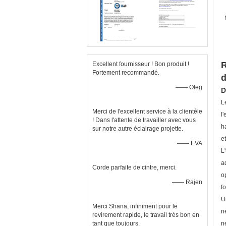
R
Excellent fournisseur ! Bon produit !
Fortement recommandé.
d
—— Oleg
D
L
Merci de l'excellent service à la clientèle
l
! Dans l'attente de travailler avec vous
h
sur notre autre éclairage projette.
e
—— EVA
L
a
Corde parfaite de cintre, merci.
o
—— Rajen
f
U
Merci Shana, infiniment pour le
n
revirement rapide, le travail très bon en
tant que toujours.
n