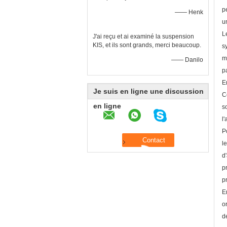
p
—— Henk
u
L
J'ai reçu et ai examiné la suspension
KIS, et ils sont grands, merci beaucoup.
s
m
—— Danilo
p
E
Je suis en ligne une discussion
C
en ligne
s
l
P
l
d
p
p
E
o
d