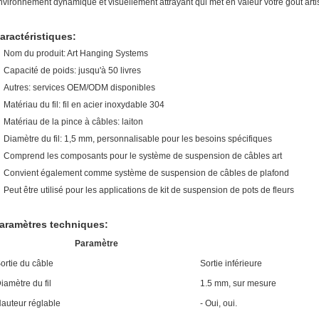
nvironnement dynamique et visuellement attrayant qui met en valeur votre goût artisti
aractéristiques:
Nom du produit: Art Hanging Systems
Capacité de poids: jusqu'à 50 livres
Autres: services OEM/ODM disponibles
Matériau du fil: fil en acier inoxydable 304
Matériau de la pince à câbles: laiton
Diamètre du fil: 1,5 mm, personnalisable pour les besoins spécifiques
Comprend les composants pour le système de suspension de câbles art
Convient également comme système de suspension de câbles de plafond
Peut être utilisé pour les applications de kit de suspension de pots de fleurs
aramètres techniques:
Paramètre
ortie du câble
Sortie inférieure
iamètre du fil
1.5 mm, sur mesure
auteur réglable
- Oui, oui.