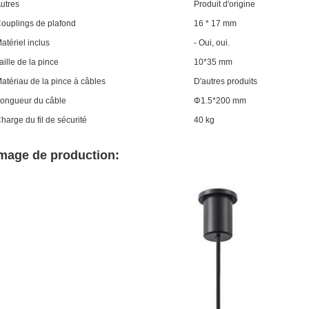
utres
Produit d'origine
ouplings de plafond
16 * 17 mm
atériel inclus
- Oui, oui.
aille de la pince
10*35 mm
atériau de la pince à câbles
D'autres produits
ongueur du câble
Φ
1.5*200 mm
harge du fil de sécurité
40 kg
mage de production: