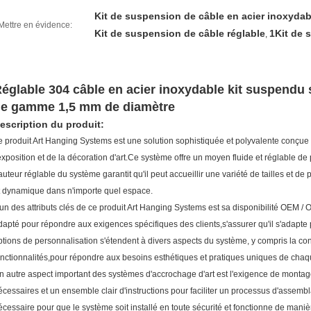
Kit de suspension de câble en acier inoxydab
Mettre en évidence:
Kit de suspension de câble réglable
1Kit de 
,
églable 304 câble en acier inoxydable kit suspendu so
e gamme 1,5 mm de diamètre
escription du produit:
e produit Art Hanging Systems est une solution sophistiquée et polyvalente conçue
'exposition et de la décoration d'art.Ce système offre un moyen fluide et réglable de
auteur réglable du système garantit qu'il peut accueillir une variété de tailles et de
t dynamique dans n'importe quel espace.
'un des attributs clés de ce produit Art Hanging Systems est sa disponibilité OEM / O
dapté pour répondre aux exigences spécifiques des clients,s'assurer qu'il s'adapte
ptions de personnalisation s'étendent à divers aspects du système, y compris la con
onctionnalités,pour répondre aux besoins esthétiques et pratiques uniques de chaque
n autre aspect important des systèmes d'accrochage d'art est l'exigence de montage
écessaires et un ensemble clair d'instructions pour faciliter un processus d'asse
écessaire pour que le système soit installé en toute sécurité et fonctionne de mani