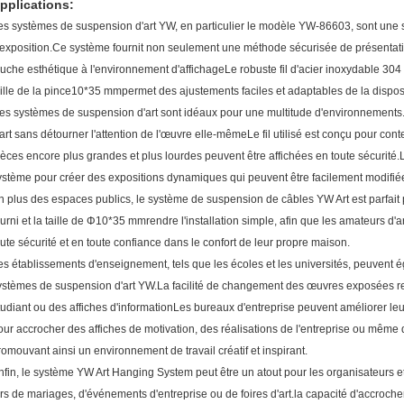
pplications:
es systèmes de suspension d'art YW, en particulier le modèle YW-86603, sont une 
'exposition.Ce système fournit non seulement une méthode sécurisée de présentati
ouche esthétique à l'environnement d'affichageLe robuste fil d'acier inoxydable 304 a
ille de la pince
10*35 mm
permet des ajustements faciles et adaptables de la disposi
es systèmes de suspension d'art sont idéaux pour une multitude d'environnements
'art sans détourner l'attention de l'œuvre elle-mêmeLe fil utilisé est conçu pour conte
ièces encore plus grandes et plus lourdes peuvent être affichées en toute sécurité
ystème pour créer des expositions dynamiques qui peuvent être facilement modifiée
n plus des espaces publics, le système de suspension de câbles YW Art est parfait po
urni et la taille de Φ
10*35 mm
rendre l'installation simple, afin que les amateurs d'
oute sécurité et en toute confiance dans le confort de leur propre maison.
es établissements d'enseignement, tels que les écoles et les universités, peuvent ég
ystèmes de suspension d'art YW.La facilité de changement des œuvres exposées rend
tudiant ou des affiches d'informationLes bureaux d'entreprise peuvent améliorer leu
our accrocher des affiches de motivation, des réalisations de l'entreprise ou même 
romouvant ainsi un environnement de travail créatif et inspirant.
nfin, le système YW Art Hanging System peut être un atout pour les organisateurs et
ors de mariages, d'événements d'entreprise ou de foires d'art.la capacité d'accroche