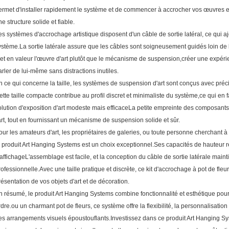
ermet d'installer rapidement le système et de commencer à accrocher vos œuvres en 
ne structure solide et fiable.
es systèmes d'accrochage artistique disposent d'un câble de sortie latéral, ce qui a
ystème.La sortie latérale assure que les câbles sont soigneusement guidés loin de 
et en valeur l'œuvre d'art plutôt que le mécanisme de suspension,créer une expérie
arler de lui-même sans distractions inutiles.
n ce qui concerne la taille, les systèmes de suspension d'art sont conçus avec pr
ette taille compacte contribue au profil discret et minimaliste du système,ce qui en 
olution d'exposition d'art modeste mais efficaceLa petite empreinte des composants 
'art, tout en fournissant un mécanisme de suspension solide et sûr.
our les amateurs d'art, les propriétaires de galeries, ou toute personne cherchant
e produit Art Hanging Systems est un choix exceptionnel.Ses capacités de hauteur 
'affichageL'assemblage est facile, et la conception du câble de sortie latérale maint
rofessionnelle.Avec une taille pratique et discrète, ce kit d'accrochage à pot de fleur
résentation de vos objets d'art et de décoration.
n résumé, le produit Art Hanging Systems combine fonctionnalité et esthétique pour o
rdre.ou un charmant pot de fleurs, ce système offre la flexibilité, la personnalisation e
es arrangements visuels époustouflants.Investissez dans ce produit Art Hanging S