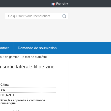
French
search
ntact
Demande de soumission
nc haut de gamme 1,5 mm de diamètre
ortie latérale fil de zinc
:
China
YW
CE, RoHs
Pour les appareils à commande
numérique