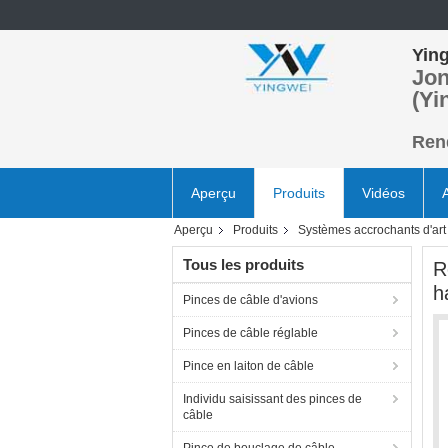
Ying
Jon
(Yi
Rend
Aperçu
Produits
Vidéos
Aperçu
Produits
Systèmes accrochants d'art
Tous les produits
R
h
Pinces de câble d'avions
Pinces de câble réglable
Pince en laiton de câble
Individu saisissant des pinces de
câble