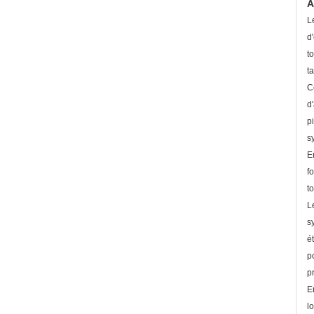
A
L
d
t
ta
C
d
p
s
E
fo
t
L
s
é
p
p
E
l