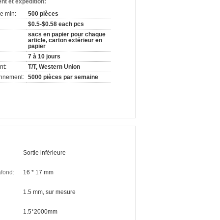
nt et expédition:
e min:
500 pièces
$0.5-$0.58 each pcs
sacs en papier pour chaque
article, carton extérieur en
papier
7 à 10 jours
nt:
T/T, Western Union
onnement:
5000 pièces par semaine
Sortie inférieure
afond:
16 * 17 mm
1.5 mm, sur mesure
1.5*2000mm