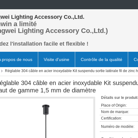
wei Lighting Accessory Co.,Ltd.
win a limité
ngwei Lighting Accessory Co.,Ltd.)
ez l'installation facile et flexible !
A propos de nous
Visite d'usine
Contrôle de la qualité
Co
Réglable 304 câble en acier inoxydable Kit suspendu sortie latérale fil de zi
églable 304 câble en acier inoxydable Kit suspendu s
aut de gamme 1,5 mm de diamètre
Détails sur le produit
Place of Origin:
Nom de marque:
Certification:
Numéro de modèle: