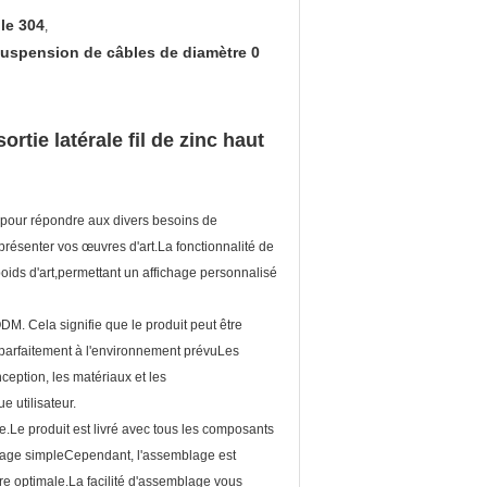
le 304
,
suspension de câbles de diamètre 0
rtie latérale fil de zinc haut
 pour répondre aux divers besoins de
 présenter vos œuvres d'art.La fonctionnalité de
 poids d'art,permettant un affichage personnalisé
DM. Cela signifie que le produit peut être
 parfaitement à l'environnement prévuLes
ception, les matériaux et les
 utilisateur.
.Le produit est livré avec tous les composants
mblage simpleCependant, l'assemblage est
ère optimale.La facilité d'assemblage vous