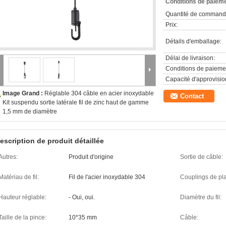
Conditions de paieme
Quantité de command
Prix:
Détails d'emballage:
Délai de livraison:
Conditions de paieme
Capacité d'approvisi
Image Grand :
Réglable 304 câble en acier inoxydable
Contact
Kit suspendu sortie latérale fil de zinc haut de gamme
1,5 mm de diamètre
escription de produit détaillée
Autres:
Produit d'origine
Sortie de câble:
Matériau de fil:
Fil de l'acier inoxydable 304
Couplings de pl
Hauteur réglable:
- Oui, oui.
Diamètre du fil:
Taille de la pince:
10*35 mm
Câble: