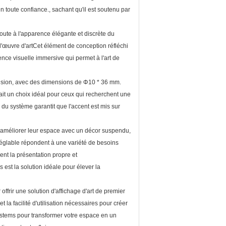
toute confiance., sachant qu'il est soutenu par
joute à l'apparence élégante et discrète du
l'œuvre d'artCet élément de conception réfléchi
nce visuelle immersive qui permet à l'art de
écision, avec des dimensions de Φ10 * 36 mm.
fait un choix idéal pour ceux qui recherchent une
du système garantit que l'accent est mis sur
 à améliorer leur espace avec un décor suspendu,
réglable répondent à une variété de besoins
ient la présentation propre et
s est la solution idéale pour élever la
ffrir une solution d'affichage d'art de premier
t la facilité d'utilisation nécessaires pour créer
ystems pour transformer votre espace en un