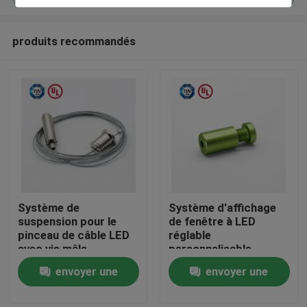
produits recommandés
Système de
Système d'affichage
Maison
suspension pour le
de fenêtre à LED
pinceau de câble LED
réglable
avec vis mâle
personnalisable
Des produits
envoyer une
envoyer une
demande
demande
Vidéos