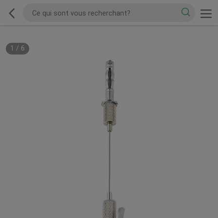
1
/
6