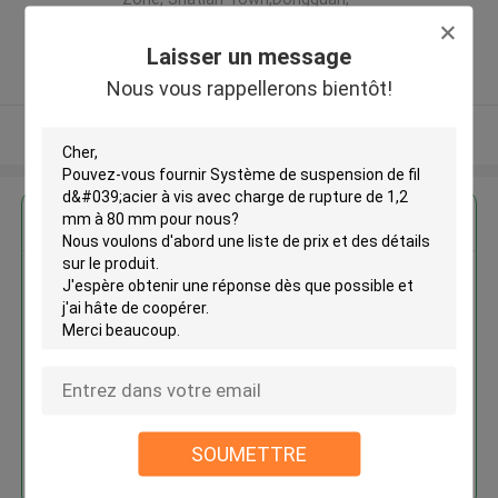
Guangdong, China ,LA CHINE
5.0
Laisser un message
Fournisseur vérifié
Nous vous rappellerons bientôt!
Regardez plus
Système de suspension de fil
d'acier à vis avec charge de
rupture de 1,2 mm à 80 mm
SOUMETTRE
Continuer