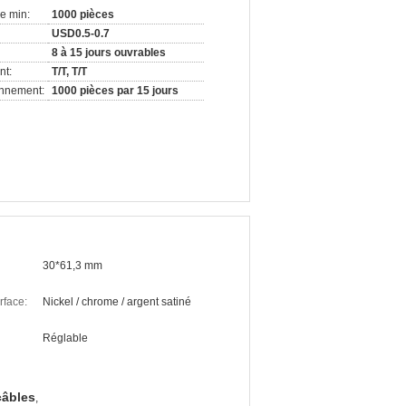
e min:
1000 pièces
USD0.5-0.7
8 à 15 jours ouvrables
nt:
T/T, T/T
onnement:
1000 pièces par 15 jours
30*61,3 mm
rface:
Nickel / chrome / argent satiné
Réglable
câbles
,