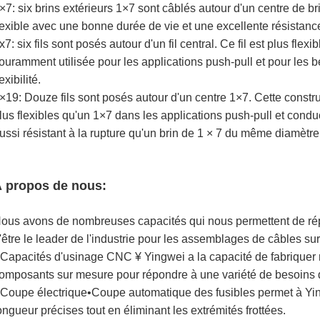
×7: six brins extérieurs 1×7 sont câblés autour d'un centre de br
lexible avec une bonne durée de vie et une excellente résistance
x7: six fils sont posés autour d'un fil central. Ce fil est plus flex
ouramment utilisée pour les applications push-pull et pour les 
lexibilité.
×19: Douze fils sont posés autour d'un centre 1×7. Cette constru
lus flexibles qu'un 1×7 dans les applications push-pull et condu
ussi résistant à la rupture qu'un brin de 1 × 7 du même diamètre
 propos de nous:
ous avons de nombreuses capacités qui nous permettent de rép
'être le leader de l'industrie pour les assemblages de câbles su
 Capacités d'usinage CNC ¥ Yingwei a la capacité de fabriquer
omposants sur mesure pour répondre à une variété de besoins d
 Coupe électrique•Coupe automatique des fusibles permet à Yin
ongueur précises tout en éliminant les extrémités frottées.