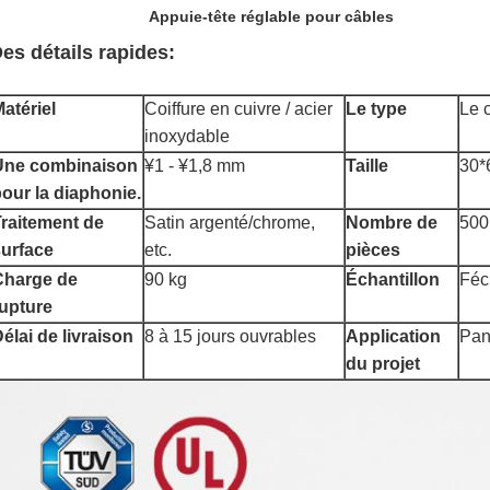
Appuie-tête réglable pour câbles
es détails rapides:
atériel
Coiffure en cuivre / acier
Le type
Le 
inoxydable
Une combinaison
¥1 - ¥1,8 mm
Taille
30*
our la diaphonie.
raitement de
Satin argenté/chrome,
Nombre de
500
surface
etc.
pièces
Charge de
90 kg
Échantillon
F
éc
upture
élai de livraison
8 à 15 jours ouvrables
Application
Pan
du projet