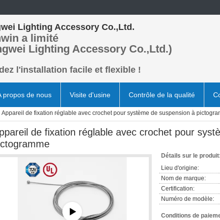
wei Lighting Accessory Co.,Ltd.
win a limité
ngwei Lighting Accessory Co.,Ltd.)
ez l'installation facile et flexible !
A propos de nous
Visite d'usine
Contrôle de la qualité
Co
Appareil de fixation réglable avec crochet pour système de suspension à pictog
ppareil de fixation réglable avec crochet pour sys
ictogramme
Détails sur le produit
Lieu d'origine:
Nom de marque:
Certification:
Numéro de modèle:
Conditions de paieme