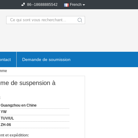
86--18688885542
French
search
ntact
Demande de soumission
ramme
tème de suspension à
:
Guangzhou en Chine
YW
TUV/UL
ZH-06
nt et expédition: