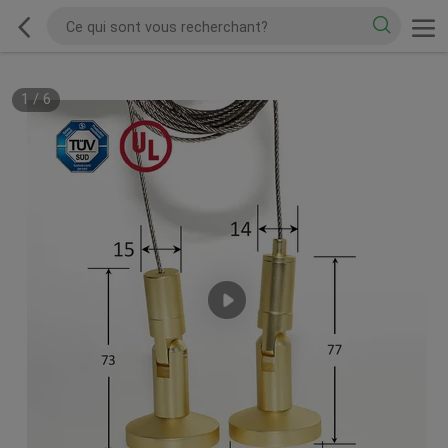
1
/
6