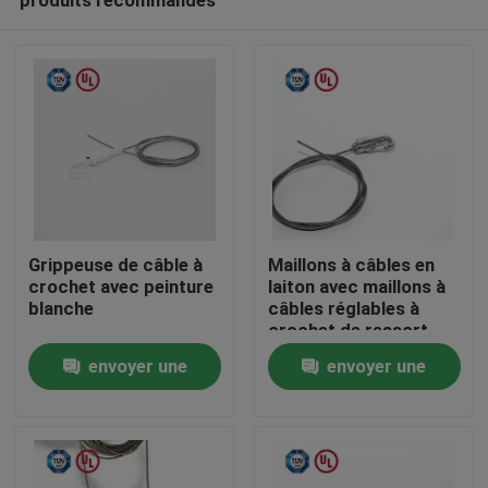
Grippeuse de câble à
Maillons à câbles en
crochet avec peinture
laiton avec maillons à
blanche
câbles réglables à
crochet de ressort
Maison
auto-verrouillage
envoyer une
envoyer une
demande
demande
Des produits
Vidéos