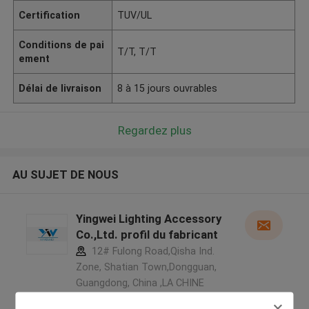
Certification
TUV/UL
Conditions de pai
T/T, T/T
ement
Délai de livraison
8 à 15 jours ouvrables
Regardez plus
AU SUJET DE NOUS
Yingwei Lighting Accessory
Co.,Ltd. profil du fabricant
12# Fulong Road,Qisha Ind.
Zone, Shatian Town,Dongguan,
Guangdong, China ,LA CHINE
5.0