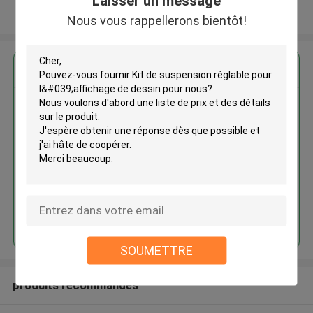
Laisser un message
Regardez plus
Nous vous rappellerons bientôt!
Kit de suspension réglable pour
l'affichage de dessin
Continuer
SOUMETTRE
produits recommandés