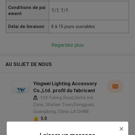
Conditions de pai
T/T, T/T
ement
Délai de livraison
8 à 15 jours ouvrables
Regardez plus
AU SUJET DE NOUS
Yingwei Lighting Accessory
Co.,Ltd. profil du fabricant
12# Fulong Road,Qisha Ind.
Zone, Shatian Town,Dongguan,
Guangdong, China ,LA CHINE
5.0
Fournisseur vérifié