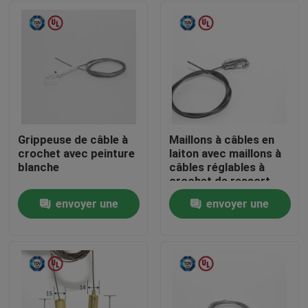
Grippeuse de câble à
Maillons à câbles en
crochet avec peinture
laiton avec maillons à
blanche
câbles réglables à
crochet de ressort
auto-verrouillage
envoyer une
envoyer une
Maison
demande
demande
Des produits
Vidéos