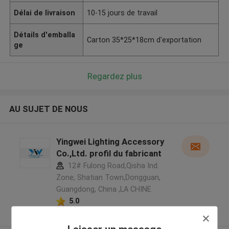
Délai de livraison
10-15 jours de travail
Détails d'emballa
Carton 35*25*18cm d'exportation
ge
Regardez plus
AU SUJET DE NOUS
Yingwei Lighting Accessory
Co.,Ltd. profil du fabricant
12# Fulong Road,Qisha Ind.
Zone, Shatian Town,Dongguan,
Guangdong, China ,LA CHINE
5.0
Fournisseur vérifié