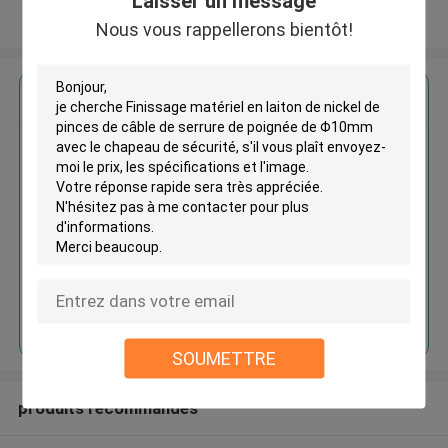
Laisser un message
Regardez plus
Nous vous rappellerons bientôt!
Finissage matériel en laiton de
nickel de pinces de câble de
serrure de poignée de Φ10mm
avec le chapeau de sécurité
Continuer
SOUMETTRE
produits recommandés