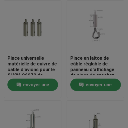
Pince universelle
Pince en laiton de
matérielle de cuivre de
câble réglable de
câble d'avions pour le
panneau d'affichage
fil YW-86072 de
de signe de crochet
1.5mm
pour le système
envoyer une
envoyer une
accrochant
Maison
demande
demande
Des produits
Vidéos