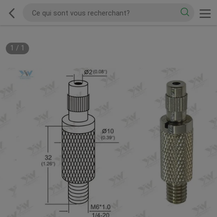
1
/
1