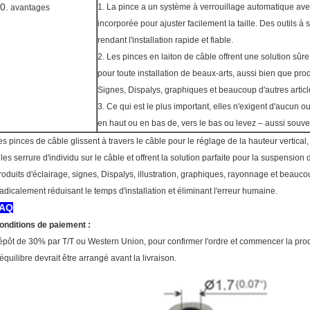
0.
1. La pince a un système à verrouillage automatique ave
avantages
incorporée pour ajuster facilement la taille. Des outils à 
rendant l'installation rapide et fiable.
2. Les pinces en laiton de câble offrent une solution sûre
pour toute installation de beaux-arts, aussi bien que prod
Signes, Dispalys, graphiques et beaucoup d'autres articl
3. Ce qui est le plus important, elles n'exigent d'aucun out
en haut ou en bas de, vers le bas ou levez – aussi sou
es pinces de câble glissent à travers le câble pour le réglage de la hauteur vertical, t
lles serrure d'individu sur le câble et offrent la solution parfaite pour la suspension d
roduits d'éclairage, signes, Dispalys, illustration, graphiques, rayonnage et beaucou
adicalement réduisant le temps d'installation et éliminant l'erreur humaine.
AQ
onditions de paiement :
épôt de 30% par T/T ou Western Union, pour confirmer l'ordre et commencer la prod
'équilibre devrait être arrangé avant la livraison.