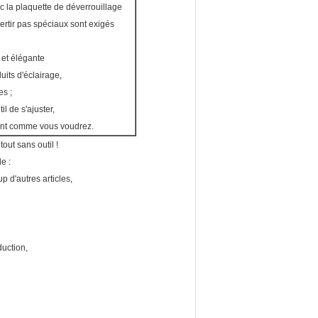
c la plaquette de déverrouillage
sertir pas spéciaux sont exigés
 et élégante
uits d'éclairage,
es ;
il de s'ajuster,
vent comme vous voudrez.
out sans outil !
e :
p d'autres articles,
uction,