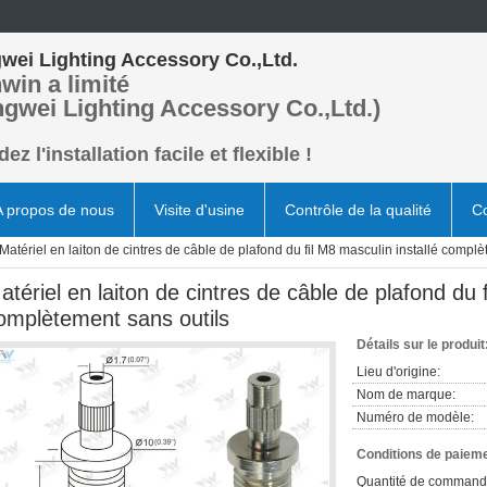
wei Lighting Accessory Co.,Ltd.
win a limité
ngwei Lighting Accessory Co.,Ltd.)
ez l'installation facile et flexible !
A propos de nous
Visite d'usine
Contrôle de la qualité
Co
Matériel en laiton de cintres de câble de plafond du fil M8 masculin installé complè
atériel en laiton de cintres de câble de plafond du f
omplètement sans outils
Détails sur le produit
Lieu d'origine:
Nom de marque:
Numéro de modèle:
Conditions de paieme
Quantité de command