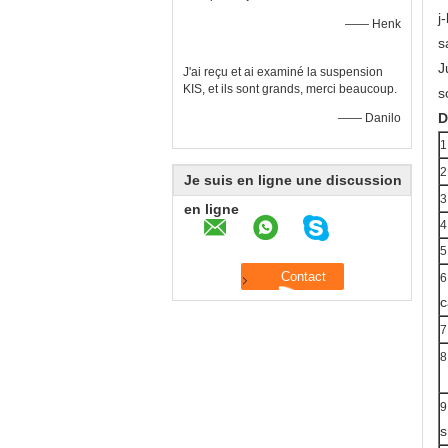
j
—— Henk
s
J
J'ai reçu et ai examiné la suspension
KIS, et ils sont grands, merci beaucoup.
s
D
—— Danilo
1
2
Je suis en ligne une discussion
3
en ligne
4
5
6
c
7
8
9
s