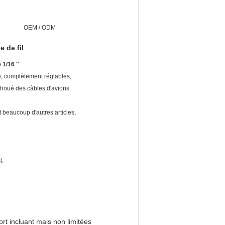
OEM / ODM
e de fil
 1/16 ″
ue, complètement réglables,
houé des câbles d'avions.
t beaucoup d'autres articles,
i.
rt incluant mais non limitées