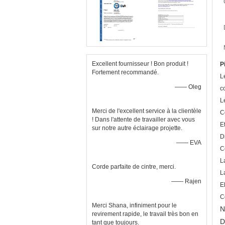
Excellent fournisseur ! Bon produit !
P
Fortement recommandé.
L
—— Oleg
c
L
Merci de l'excellent service à la clientèle
C
! Dans l'attente de travailler avec vous
E
sur notre autre éclairage projette.
D
—— EVA
C
L
Corde parfaite de cintre, merci.
L
—— Rajen
E
C
Merci Shana, infiniment pour le
N
revirement rapide, le travail très bon en
D
tant que toujours.