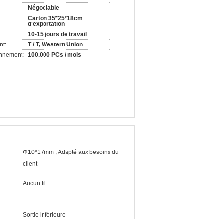
Négociable
Carton 35*25*18cm
d'exportation
10-15 jours de travail
nt:
T / T, Western Union
onnement:
100.000 PCs / mois
Φ10*17mm ; Adapté aux besoins du
client
Aucun fil
Sortie inférieure