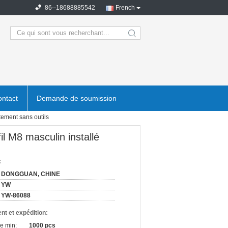
86--18688885542
French
search
ntact
Demande de soumission
tement sans outils
il M8 masculin installé
:
DONGGUAN, CHINE
YW
YW-86088
nt et expédition:
e min:
1000 pcs