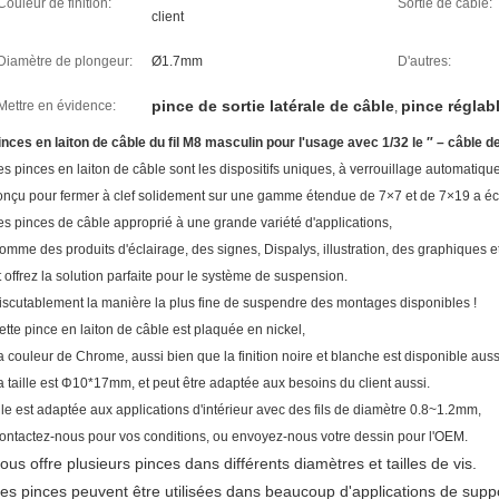
Couleur de finition:
Sortie de câble:
client
Diamètre de plongeur:
Ø1.7mm
D'autres:
pince de sortie latérale de câble
pince réglabl
Mettre en évidence:
,
inces en laiton de câble du fil M8 masculin pour l'usage avec 1/32 le ″ – câble de
es pinces en laiton de câble sont les dispositifs uniques, à verrouillage automatiq
onçu pour fermer à clef solidement sur une gamme étendue de 7×7 et de 7×19 a éc
es pinces de câble approprié à une grande variété d'applications,
omme des produits d'éclairage, des signes, Dispalys, illustration, des graphiques e
t offrez la solution parfaite pour le système de suspension.
iscutablement la manière la plus fine de suspendre des montages disponibles !
ette pince en laiton de câble est plaquée en nickel,
a couleur de Chrome, aussi bien que la finition noire et blanche est disponible auss
a taille est Φ10*17mm, et peut être adaptée aux besoins du client aussi.
lle est adaptée aux applications d'intérieur avec des fils de diamètre 0.8~1.2mm,
ontactez-nous pour vos conditions, ou envoyez-nous votre dessin pour l'OEM.
ous offre plusieurs pinces dans différents diamètres et tailles de vis.
es pinces peuvent être utilisées dans beaucoup d'applications de suppo