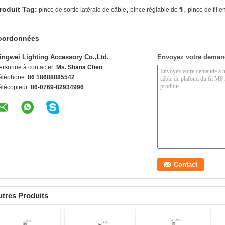
,
,
roduit Tag:
pince de sortie latérale de câble
pince réglable de fil
pince de fil e
oordonnées
ingwei Lighting Accessory Co.,Ltd.
Envoyez votre deman
ersonne à contacter:
Ms. Shana Chen
éléphone:
86 18688885542
élécopieur:
86-0769-82934996
tres Produits