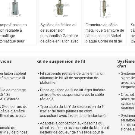
ampe à corde en
Système de finition et
Fermeture de câble
Su
iton réglable à
de suspension
métallique Garniture de
câ
rrouillage
personnalisé Garniture
câble en laiton Nickel
av
tomatique pour
de câble en laiton avec
plaqué Corde de fil de
Ø2
xation sécurisée du
couleur argentée
1,5 mm de diamètre
ro
stème de suspension
réglable
pour système de
Lo
plication du projet:
Matériel:
D'autres
suspension
Co
avions
kit de suspension de fil
Système
stème de suspension
produits
Diamètre du câble:
1.5
Fo
d'art
nction:
Réglable
Couleur de finition:
mm
Ap
n laiton câblent
Fil suspendu réglable de taille en laiton
Système
uleur de finition:
Argent/personnalisé
Longueur du câble:
1m
Sy
âble avec le fil
allumant le kit, kit de suspension de
signe de
gent/personnalisé
Dispositif de
Matériel:
D'autres
Co
plafonnier
avec la 
aitement de surface:
verrouillage:
À
produits
Ni
élégant
aille de montage
kel / chrome / noir /
Pince en laiton de fil de kit léger linéaire
verrouillage
Pieds articulés:
no
15 * 32
antirouille de suspension avec le câble
Crochet 
anc
automatique
Ø10*43,4 mm
l M10 externe
réglable
pince de
Traitement de surface:
systèmes
Nickel / chrome / argent
 Ø de serrure de
Type câble du kit Y de suspension de fil
matériel 
 câble diamètre
d'acier de deux jambes de croix
satiné
llimètres avec la
accrochant avec les crochets instantanés
Systèmes
en laiton
Adaptez la conception aux besoins du
kits de 
romate de
client esthétique accrochante de kit de pot
signes a
par M16 de pinces
de fleur de couleur de finissage pour le