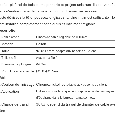
-boîte, plafond de baisse, maçonnerie et projets unistruts. Ils peuvent ê
ans n'endommager le câble et aucun outil soyez nécessaire.
uste dévissez la tête, poussez-et glissez-la.
Une main est suffisante - l
ont installés complètement sans outils et infiniment réglable.
escription
. Nom d'article
Pinces de câble réglable de
Φ10mm
Matériel
Laiton
.
Taille
Φ10*17mm/
.
adapté aux besoins du client
. Taille de fil
Aucun n'a fileté
. Diamètre de plongeur
Φ2.2mm
Pour l'usage avec le
Ø1.0~Ø1.5mm
.
âble
Couleur de finissage
Chrome/nickel, ou
.
adapté aux besoins du client
Application
Utilisation pour la suspension rapide et facile des voyan
.
d'éclairage dans le bureau, la maison, etc.
Charge de travail
30KG, dépend du travail de diamter de câble av
.
ûre