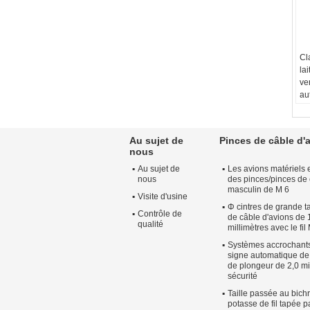
Cl
la
ve
au
fi
sy
Ap
Au sujet de
Pinces de câble d'
Sy
nous
Fo
Au sujet de
Les avions matériels e
Co
nous
des pinces/pinces de c
Ar
masculin de M 6
Tr
Visite d'usine
Φ cintres de grande t
Nic
Contrôle de
de câble d'avions de 
bl
qualité
millimètres avec le fi
Systèmes accrochants
signe automatique de
de plongeur de 2,0 mi
sécurité
Taille passée au bich
potasse de fil tapée 