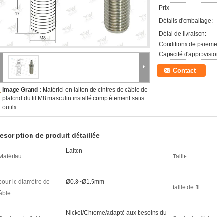
Prix:
Détails d'emballage:
Délai de livraison:
Conditions de paieme
Capacité d'approvisi
Contact
Image Grand :
Matériel en laiton de cintres de câble de
plafond du fil M8 masculin installé complètement sans
outils
escription de produit détaillée
Laiton
Matériau:
Taille:
pour le diamètre de
Ø0.8~Ø1.5mm
taille de fil:
âble:
Nickel/Chrome/adapté aux besoins du