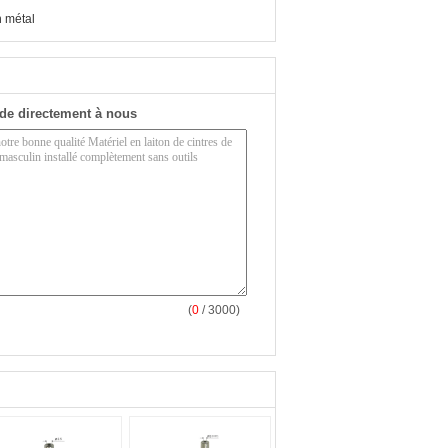
n métal
de directement à nous
(
0
/ 3000)