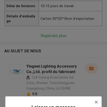
Délai de livraison
10-15 jours de travail
Détails d'emballa
Carton 35*25*18cm d'exportation
ge
Regardez plus
AU SUJET DE NOUS
Yingwei Lighting Accessory
Co.,Ltd. profil du fabricant
12# Fulong Road,Qisha Ind.
Zone, Shatian Town,Dongguan,
Guangdong, China ,LA CHINE
5.0
Fournisseur vérifié