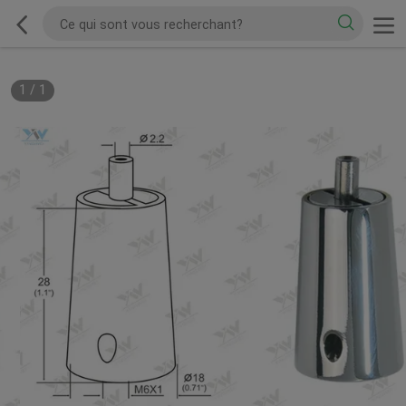
1
/
1