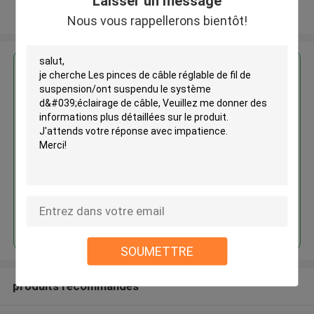
Laisser un message
Regardez plus
Nous vous rappellerons bientôt!
Les pinces de câble réglable de
fil de suspension/ont suspendu
le système d'éclairage de câble
Continuer
SOUMETTRE
produits recommandés