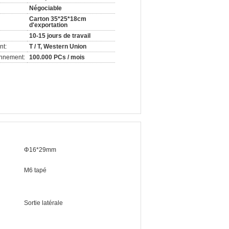
Négociable
Carton 35*25*18cm
d'exportation
10-15 jours de travail
nt:
T / T, Western Union
onnement:
100.000 PCs / mois
Φ16*29mm
M6 tapé
Sortie latérale