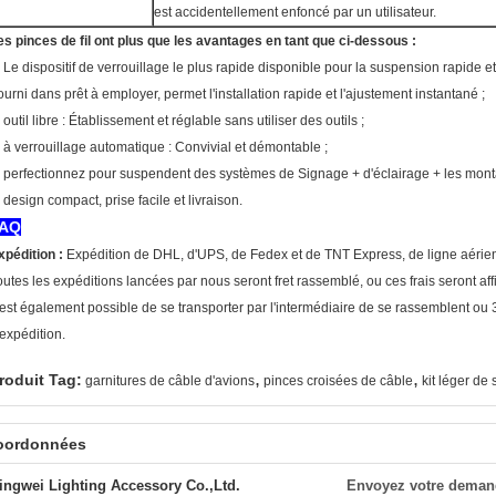
est accidentellement enfoncé par un utilisateur.
es pinces de fil ont plus que les avantages en tant que ci-dessous :
. Le dispositif de verrouillage le plus rapide disponible pour la suspension rapide et 
ourni dans prêt à employer, permet l'installation rapide et l'ajustement instantané ;
 outil libre : Établissement et réglable sans utiliser des outils ;
. à verrouillage automatique : Convivial et démontable ;
. perfectionnez pour suspendent des systèmes de Signage + d'éclairage + les mon
. design compact, prise facile et livraison.
AQ
xpédition :
Expédition de DHL, d'UPS, de Fedex et de TNT Express, de ligne aérien
outes les expéditions lancées par nous seront fret rassemblé, ou ces frais seront aff
l est également possible de se transporter par l'intermédiaire de se rassemblent ou 
'expédition.
,
,
roduit Tag:
garnitures de câble d'avions
pinces croisées de câble
kit léger de
oordonnées
ingwei Lighting Accessory Co.,Ltd.
Envoyez votre deman