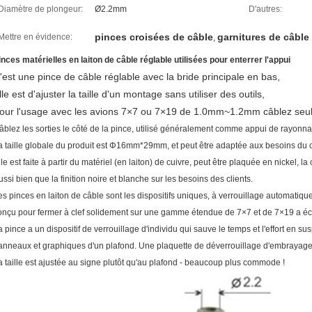
Diamètre de plongeur:
Ø2.2mm
D'autres:
pinces croisées de câble
garnitures de câble
Mettre en évidence:
,
inces matérielles en laiton de câble réglable utilisées pour enterrer l'appui
'est une pince de câble réglable avec la bride principale en bas,
lle est d'ajuster la taille d'un montage sans utiliser des outils,
our l'usage avec les avions 7×7 ou 7×19 de 1.0mm~1.2mm câblez seu
âblez les sorties le côté de la pince, utilisé généralement comme appui de rayonn
a taille globale du produit est Φ16mm*29mm, et peut être adaptée aux besoins du cl
lle est faite à partir du matériel (en laiton) de cuivre, peut être plaquée en nickel, 
ussi bien que la finition noire et blanche sur les besoins des clients.
es pinces en laiton de câble sont les dispositifs uniques, à verrouillage automatiq
onçu pour fermer à clef solidement sur une gamme étendue de 7×7 et de 7×19 a éc
a pince a un dispositif de verrouillage d'individu qui sauve le temps et l'effort en s
anneaux et graphiques d'un plafond. Une plaquette de déverrouillage d'embrayage fa
a taille est ajustée au signe plutôt qu'au plafond - beaucoup plus commode !