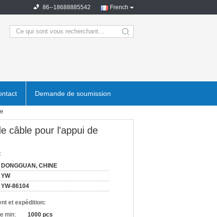
86--18688885542
French
search
ntact
Demande de soumission
re
de câble pour l'appui de
:
DONGGUAN, CHINE
YW
YW-86104
nt et expédition:
e min:
1000 pcs