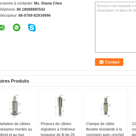
ersonne à contacter:
Ms. Shana Chen
éléphone:
86 18688885542
élécopieur:
86-0769-82934996
tres Produits
stallation de câbles
Priseurs de câbles
Clampe de câble
22
dulaires montés au
réglables à l'intérieur
flexible résistante à la
cr
afond et au mur
longueur de fil de 20
corrosion avec crochet
pe