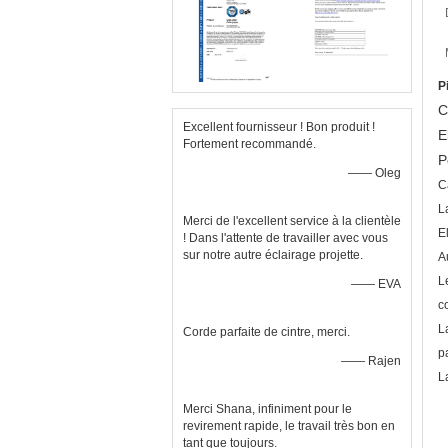
P
C
Excellent fournisseur ! Bon produit !
E
Fortement recommandé.
P
—— Oleg
C
L
Merci de l'excellent service à la clientèle
E
! Dans l'attente de travailler avec vous
sur notre autre éclairage projette.
A
L
—— EVA
c
L
Corde parfaite de cintre, merci.
p
—— Rajen
L
Merci Shana, infiniment pour le
revirement rapide, le travail très bon en
tant que toujours.