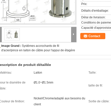
Prix:
Détails d'emballage:
Délai de livraison:
Conditions de paieme
Capacité d'approvisi
Contact
Image Grand :
Systèmes accrochants de fil
d'acier/pince en laiton de câble pour l'appui de étagère
escription de produit détaillée
Matériau:
Laiton
Taille:
pour le diamètre de
Ø1.0~Ø1.5mm
taille de fil:
âble:
Nickel/Chrome/adapté aux besoins du
Couleur de finition:
Sortie de câble:
client