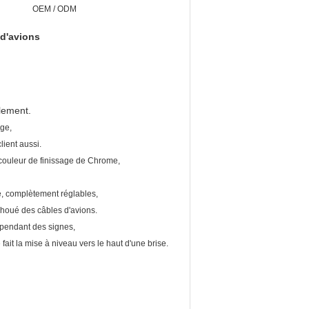
OEM / ODM
 d'avions
lement.
age,
ient aussi.
la couleur de finissage de Chrome,
ue, complètement réglables,
houé des câbles d'avions.
uspendant des signes,
it la mise à niveau vers le haut d'une brise.