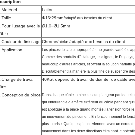
escription
Matériel
Laiton
.
Taille
Φ16*29mm/
.
adapté aux besoins du client
Pour l'usage avec le
Ø1.0~Ø1.5mm
.
âble
Couleur de finissage
Chrome/nickel/adapté aux besoins du client
.
Application
Les pinces de câble approprié à une grande variété d'app
.
Comme des produits d'éclairage, les signes, le Dispalys, l'
beaucoup d'autres articles, et offrent la solution parfait
Discutablement la manière la plus fine de suspendre des
Charge de travail
40KG, dépend du travail de diamter de câble av
.
ûre
Conception de pince
Dans chaque câble la pince est un plongeur par lequel un 
.
qui entourent le diamètre extérieur du câble pendant qu'i
est appliqué à la pince quand montée, la tension force le
un mouvement de pincement. En fonctionnement le foncti
plus la prise. Quelques pinces viennent avec un écrou de 
mouvement dans les deux directions éliminant le potentiel