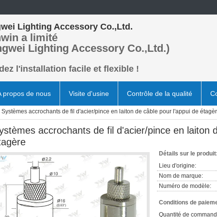
wei Lighting Accessory Co.,Ltd.
win a limité
ngwei Lighting Accessory Co.,Ltd.)
ez l'installation facile et flexible !
A propos de nous
Visite d'usine
Contrôle de la qualité
Co
Systèmes accrochants de fil d'acier/pince en laiton de câble pour l'appui de étagè
ystèmes accrochants de fil d'acier/pince en laiton 
tagère
Détails sur le produit
Lieu d'origine:
Nom de marque:
Numéro de modèle:
Conditions de paieme
Quantité de command