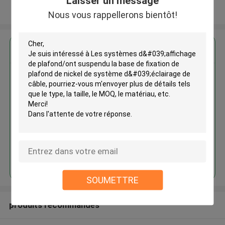
Laisser un message
Regardez plus
Nous vous rappellerons bientôt!
Les systèmes d'affichage de
plafond/ont suspendu la base de
fixation de plafond de nickel de
système d'éclairage de câble
Continuer
SOUMETTRE
produits recommandés