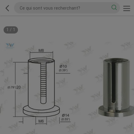
1
/
1