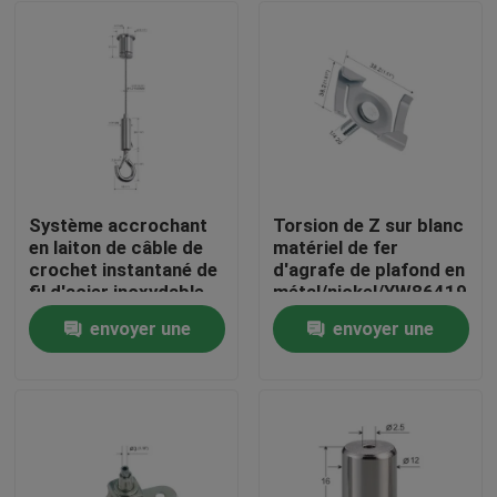
Système accrochant
Torsion de Z sur blanc
en laiton de câble de
matériel de fer
crochet instantané de
d'agrafe de plafond en
fil d'acier inoxydable
métal/nickel/YW86419
pour accrocher
fini par Chrome
envoyer une
envoyer une
d'éclairage
Maison
demande
demande
Des produits
Vidéos