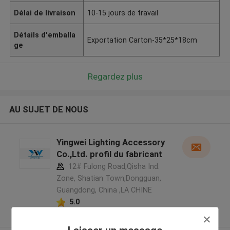
Délai de livraison
10-15 jours de travail
Détails d'emballa
Exportation Carton-35*25*18cm
ge
Regardez plus
AU SUJET DE NOUS
Yingwei Lighting Accessory
Co.,Ltd. profil du fabricant
12# Fulong Road,Qisha Ind.
Zone, Shatian Town,Dongguan,
Guangdong, China ,LA CHINE
5.0
Fournisseur vérifié