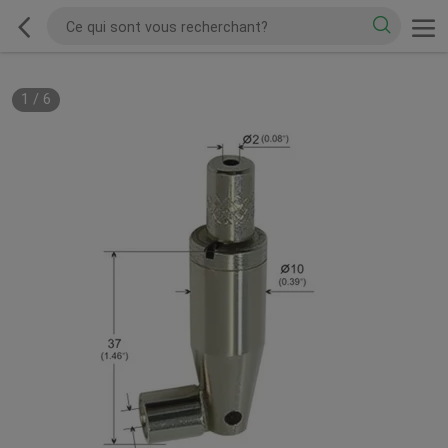
1
/
6