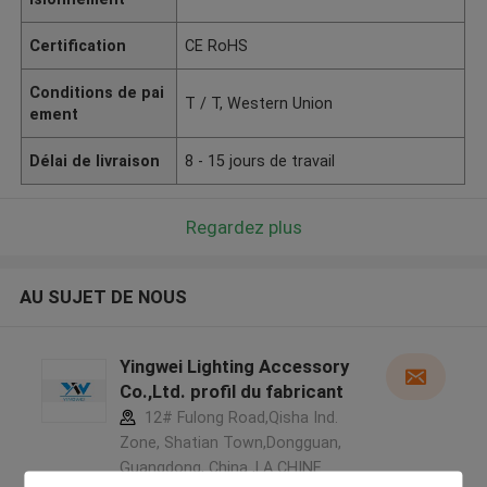
Certification
CE RoHS
Conditions de pai
T / T, Western Union
ement
Délai de livraison
8 - 15 jours de travail
Regardez plus
AU SUJET DE NOUS
Yingwei Lighting Accessory
Co.,Ltd. profil du fabricant
12# Fulong Road,Qisha Ind.
Zone, Shatian Town,Dongguan,
Guangdong, China ,LA CHINE