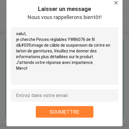
5.0
Laisser un message
Fournisseur vérifié
Nous vous rappellerons bientôt!
Regardez plus
Pinces réglables YW86076 de fil
d'image de câble de suspension
de cintre en laiton de garnitures
Continuer
SOUMETTRE