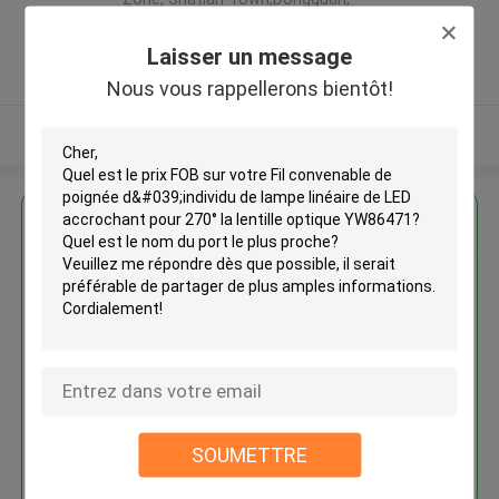
Guangdong, China ,LA CHINE
5.0
Laisser un message
Fournisseur vérifié
Nous vous rappellerons bientôt!
Regardez plus
Fil convenable de poignée
d'individu de lampe linéaire de
LED accrochant pour 270° la
lentille optique YW86471
SOUMETTRE
Continuer