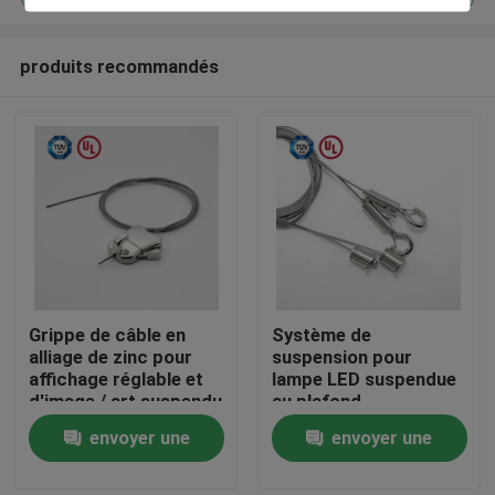
produits recommandés
Grippe de câble en
Système de
Maison
alliage de zinc pour
suspension pour
affichage réglable et
lampe LED suspendue
d'image / art suspendu
au plafond
Des produits
envoyer une
envoyer une
demande
demande
Vidéos