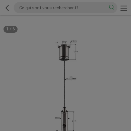
1
/
6